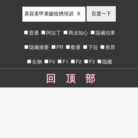
X
普通
阿拉丁
商业知心
隐藏结果
隐藏摘要
PR
数量
下拉
推荐
右侧
F0
F1
F2
F3
隐藏
回顶部