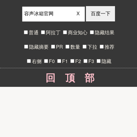
X
普通
阿拉丁
商业知心
隐藏结果
隐藏摘要
PR
数量
下拉
推荐
右侧
F0
F1
F2
F3
隐藏
回顶部